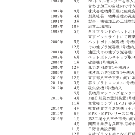
1984年
9月
NCドリルセンターを導
合わせ加工の自社内で行
1987年
9月
株式会社物井工機に組織
1989年
4月
創業社長 物井英雄の死
1991年
3月
製缶・機械加工の工場増
1997年
10月
組立工場増設
1998年
5月
自社ブランドのペットボ
東京ビックサイトにて廃
2000年
5月
ペットボトル減容機1号機
12月
その他プラ減容機1号機納
2001年
3月
油圧式その他プラ減容機1
2002年
6月
ペットボトルキャップ取り
2004年
1月
破袋機1号機納入
2006年
12月
風力選別装置1号機納入
2009年
6月
残渣風力選別装置1号機納
2010年
12月
東京都八王子市美山町に
2011年
3月
容リプラトロンメル1号機
2012年
4月
破集袋機1号機納入
5月
長物用マシニングセンタ
2013年
4月
3種分別風力選別装置1号
11月
無電極ランプ（LVD）導
2014年
4月
軟質硬質プラ選別機（セ
2015年
6月
MPR・MPTシリーズに省
2016年
1月
第2工場を八王子市美山町
4月
関西営業所を兵庫県尼崎
11月
日野営業設所開
12月
自社ブランド初となる圧縮