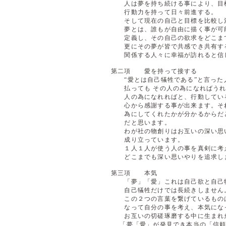
人は夢を持ち続ける事により、目標
行動力を持って日々前進する。
そして現在の自己と目標を比較し満
夢とは、誰もが自由に描く事が可能
定義し、その自己の欲求をどこまで
更にその夢が皆で共感でき共有する
関係する人々に幸福が訪れると信
第二項 愛を持って接する
“愛とは自己犠牲である”と言った
払っても その人の為になればうれ
人の為になれればと、行動している
心から感謝する事が出来ます。それ
為にしてくれたかが分かるからだと
だと思います。
わが社の物創りはお互いの深い思い
成り立っています。
１人１人が使う人の事を真剣に考え
どこまでも深い思いやりを追求し
第三項 本気
「夢」「愛」これは自己欲と自己犠
自己犠牲だけでは長続きしません。
この２つの言葉を繋げているものは
なって自分の事を考え、本気になっ
お互いの切磋琢磨する中に生まれた
「夢「愛」が発見でき本当の「信頼