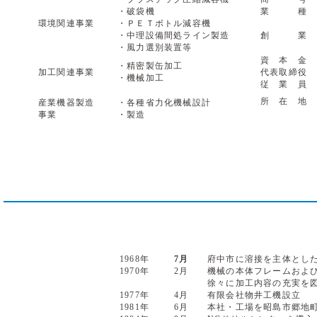
・破袋機
業 種
環境関連事業
・ＰＥＴボトル減容機
・中理設備間処ライン製造
創 業
・風力選別装置等
資 本 金
・精密製缶加工
加工関連事業
代表取締役
・機械加工
従 業 員
所 在 地
産業機器製造
・各種省力化機械設計
事業
・製造
1968年
7月
府中市に溶接を主体とし
1970年
2月
機械の本体フレームおよ
徐々に加工内容の充実を
1977年
4月
有限会社物井工機設立
1981年
6月
本社・工場を昭島市郷地町