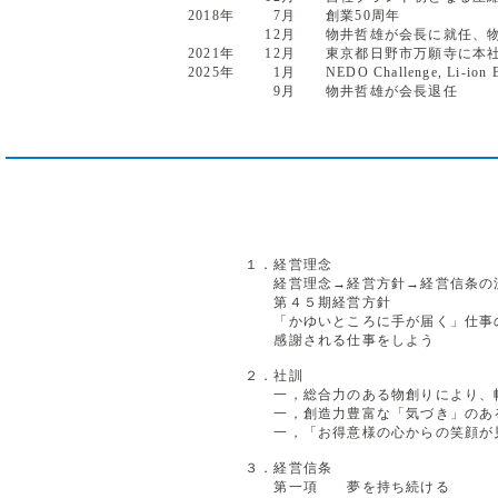
2018年
7月
創業50周年
12月
物井哲雄が会長に就任、
2021年
12月
東京都日野市万願寺に本
2025年
1月
NEDO Challenge, Li-io
9月
物井哲雄が会長退任
１．経営理念
経営理念→経営方針→経営信条の
第４５期経営方針
「かゆいところに手が届く」仕事
感謝される仕事をしよう
２．社訓
一，総合力のある物創りにより、
一，創造力豊富な「気づき」のある
一，「お得意様の心からの笑顔が見
３．経営信条
第一項 夢を持ち続ける