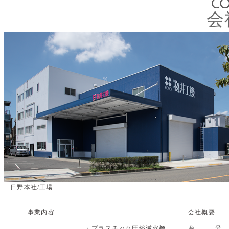
会
日野本社/工場
事業内容
会社概要
・プラスチック圧縮減容機
商 号